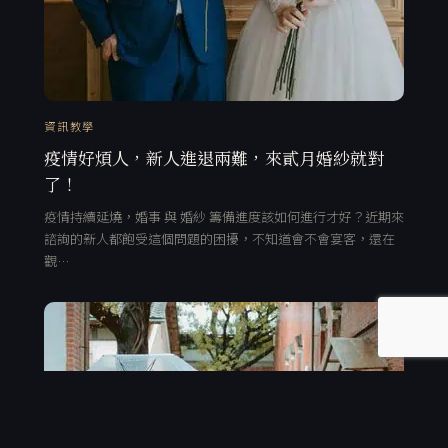
資訊教學
疫情好煩人，新人進退兩難，來貳月婚紗就對
了！
疫情持續延燒，婚事 與 婚紗 籌備進度該如何進行才好？近期來
諮詢的新人都飽受這個問題的困擾，不知道會不會宴客，還在
觀…