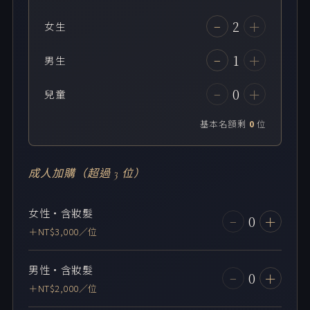
2
−
＋
女生
1
−
＋
男生
0
−
＋
兒童
基本名額剩
0
位
成人加購（超過 3 位）
女性・含妝髮
0
−
＋
＋NT$3,000／位
男性・含妝髮
0
−
＋
＋NT$2,000／位