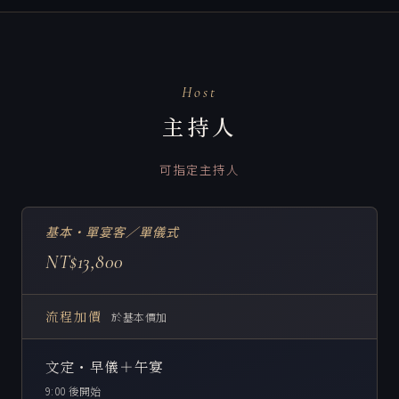
Host
主持人
可指定主持人
基本・單宴客／單儀式
NT$13,800
流程加價
於基本價加
文定・早儀＋午宴
9:00 後開始