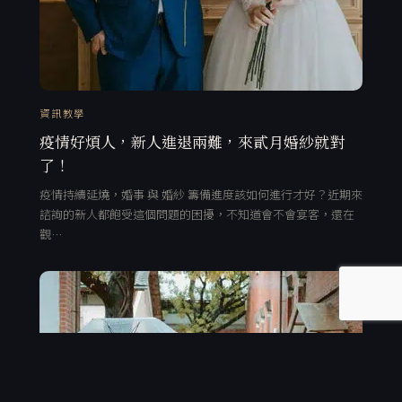
資訊教學
疫情好煩人，新人進退兩難，來貳月婚紗就對
了！
疫情持續延燒，婚事 與 婚紗 籌備進度該如何進行才好？近期來
諮詢的新人都飽受這個問題的困擾，不知道會不會宴客，還在
觀…