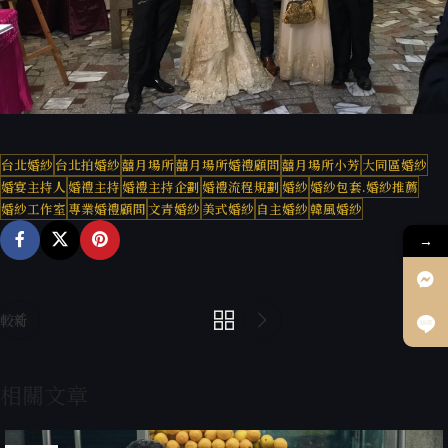
台北婚紗
台北拍婚紗
囍月場所
囍月場所婚禮顧問
囍月場所小芳
大同區婚紗
婚宴主持人
婚禮主持
婚禮主持企劃
婚禮流程規劃
婚紗
婚紗包套.婚紗推薦
婚紗工作室
專業婚禮顧問
文青婚紗
美式婚紗
自主婚紗
韓風婚紗
→
較新
較舊
相關文章