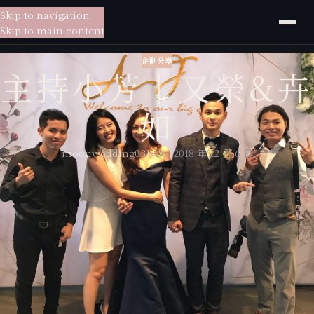
Skip to navigation
貳月
婚紗
Skip to main content
企劃分享
主持小芳｜又榮&卉
如
moonwedding0314
On 2018 年 12 月 6 日
他們展開一段名為愛情的旅程，走過8年多的日子，一路從崎嶇走到了美
景，他們約定好不論路途有多遙遠，會記得牽著手告訴彼此努力會有結
果；他們約定好在追求夢想的同時，會記得背後有對方溫暖的守候，時而
並肩同行偶爾分開旅行，每一個白天黑夜都豐富了他們的旅程，儘管季節
不斷更換卻更堅定他們一起朝未來邁進的決心。
一轉眼已經走過這麼長的時光，閉上眼彷彿大學時期相識相戀的點點滴滴
都還在眼前，又榮跟卉如個性非常不同卻能給彼此互補的力量，當又榮想
要追求自己理想時，卉如在他的身後給他溫暖的支持，當卉如需要鼓勵
時，又榮總會用他的成熟給她安定的方向。幸福需要經營，走過的每個回