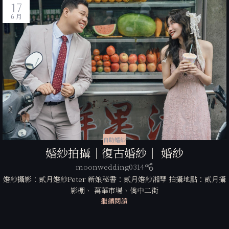
17
6 月
自助婚紗
婚紗拍攝｜復古婚紗｜ 婚紗
moonwedding0314
婚紗攝影：貳月婚紗Peter 新娘秘書：貳月婚紗湘琴 拍攝地點：貳月攝
影棚、 萬華市場、僑中二街
繼續閱讀