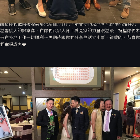
憶都是兩人幸福的累積，今天對兩個人來說不只是一句我願意的承諾，更
是兩個人生命中最重要的決定。
謝謝你們把兩場婚宴都交給囍月負責，陪著你們完成90桌熱鬧結婚宴到
溫馨感人的歸寧宴，在你們及家人身上看見家的力量跟溫暖，祝福你們未
來在外地工作一切順利～更期待跟你們分享生活大小事，親愛的，恭喜你
們幸福成家❤️