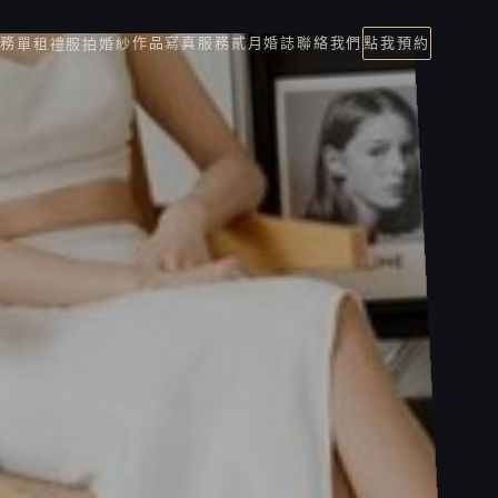
服務
作品
寫真服務
貳月婚誌
聯絡我們
點我預約
單租禮服
拍婚紗