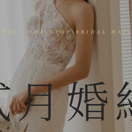
IPEI · ONE-STOP BRIDAL MAI
貳
月
婚