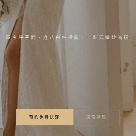
四百坪空間・近八百件禮服・一站式婚紗品牌
預約免費試穿
探索禮服