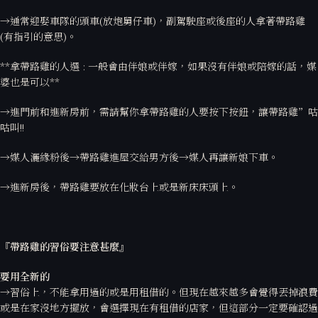
→通常迎娶車隊的頭車(放炮舅仔車)，副駕駛座或後座的人拿著帶路雞
(有指引的意思)。
**拿帶路雞的人選 : 一般會由伴娘或伴嫁，如果沒有伴娘或陪嫁的話，媒
婆也是可以**
→進門前和進新房前，需請幫你拿帶路雞的人要按下按鈕，讓帶路雞”咕
咕叫!!
→媒人灑緣粉後→帶路雞進屋交給男方後→媒人再讓新娘下車。
→進新房後，帶路雞要放在化妝台上或是新床床頭上。
『帶路雞的習俗要注意甚麼』
要用全新的
→習俗上，不能拿用過的或是用租借的。但現在越來越多會覺得丟掉浪費
或是在家沒地方擺放，會選擇現在有租借的店家，但這部分一定要確認過