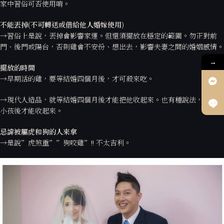
家中習俗可否使用唷。
不能丟掉(
不可轉送或借給他人婚嫁使用)
→習俗上是說，丟掉會影響家運。但還須擺放在穩定的範圍。勿正對前
門、後門或陽台，否則雞會不安份、想出去，影響夫妻之間的婚姻感情。
→
擺放的時間
→早期活的雞，要等結婚四個月後，才可殺來吃。
→現代人造品，就等結婚四個月後才能把他收起來。也有種說法，要等生
小孩後才能收起來。
忌諱被屬虎和狗的人來拿
→是說”虎煞重””狗咬雞”!! 不太吉利。