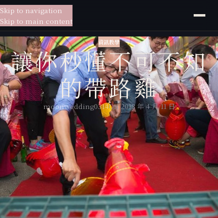
Skip to navigation
貳月
婚紗
Skip to main content
資訊教學
讓你秒懂不可不知
的帶路雞
moonwedding0314
On 2018 年 4 月 11 日
『帶路雞的起源5
大意義』
祝福
→
祝福女兒嫁出去後和女婿和好相處，能永浴愛河，白頭偕老。
→有”起家”的意思。希望新人們能跟隨帶路雞腳步，共創一個子孫綿延
的幸福家庭。
預測
→
新婚當天要將活雞關在新房床下，待新婚夜隔天早上才放出，看首先從