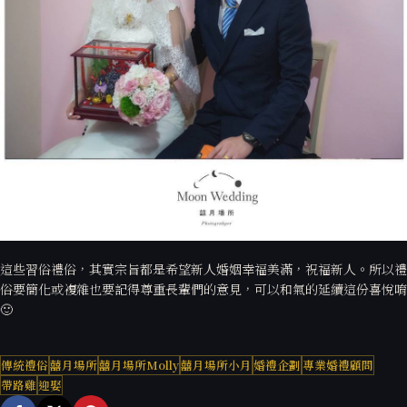
這些習俗禮俗，其實宗旨都是希望新人婚姻幸福美滿，祝福新人。所以禮
俗要簡化或複雜也要記得尊重長輩們的意見，可以和氣的延續這份喜悅唷
🙂
傳統禮俗
囍月場所
囍月場所Molly
囍月場所小月
婚禮企劃
專業婚禮顧問
帶路雞
迎娶