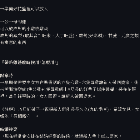
→準備好花籃裡可以放入
一公一母的雞
可以放成對的小雞或雞蛋
成對的鳳梨 (取其音”旺來，人丁旺盛)、蘿蔔(好彩頭)、甘蔗、元寶之類
有寓意的東西
『帶路雞甚麼時候用?
怎麼用?
』
歸寧時
→早期是需要由女方在準備活的六隻公雞+六隻母雞讓新人帶回婆家，後
來漸漸演變成1隻公雞+1隻母雞綁上9尺長的紅帶子綁住雞腳，裝在花籃
裡。當作歸寧時的，女方回禮。讓新人帶回婆家。
《註解》: 9尺紅帶子→祝福新人們能長長久久(九的諧音)，希望女兒、女
婿能「長相廝守」。
結婚迎娶
→現在通常會安排在結婚迎娶的時候，就讓新人帶上車去婆家。