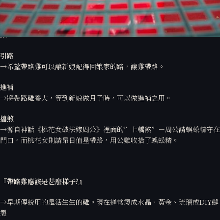
床下跑出的雞的性別，來預測新娘第一胎是生男或生女。
→也有另一種預測方式，帶到新房時放出來，看是公雞還是母雞先跳上
床。
引路
→
希望帶路雞可以讓新娘記得回娘家的路，讓雞帶路。
進補
→將帶路雞養大，等到新娘做月子時，可以做進補之用。
擋煞
→
源自神話《桃花女破法嫁周公》裡面的”上轎煞”－周公請蜈蚣精守在
門口，而桃花女則請昂日值星帶路，用公雞收拾了蜈蚣精。
『帶路雞應該是甚麼樣子?
』
→早期傳統用的是活生生的雞。現在通常製成水晶、黃金、琉璃或DIY縫
製