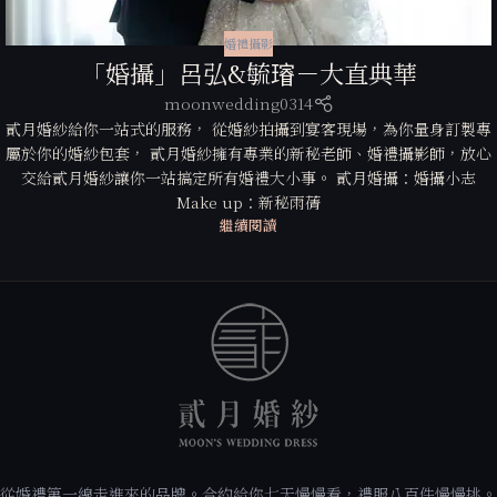
婚禮攝影
「婚攝」呂弘&毓𤩷－大直典華
moonwedding0314
貳月婚紗給你一站式的服務， 從婚紗拍攝到宴客現場，為你量身訂製專
屬於你的婚紗包套， 貳月婚紗擁有專業的新秘老師、婚禮攝影師，放心
交給貳月婚紗讓你一站搞定所有婚禮大小事。 貳月婚攝：婚攝小志
Make up：新秘雨蒨
繼續閱讀
從婚禮第一線走進來的品牌。合約給你七天慢慢看，禮服八百件慢慢挑。