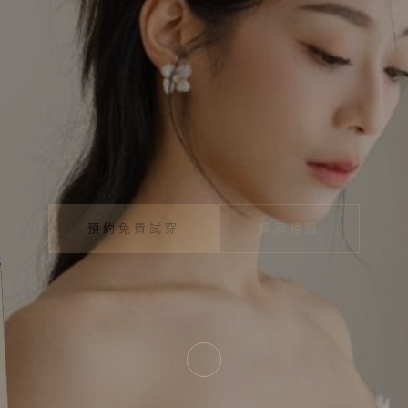
四百坪空間・近八百件禮服・一站式婚紗品牌
預約免費試穿
探索禮服