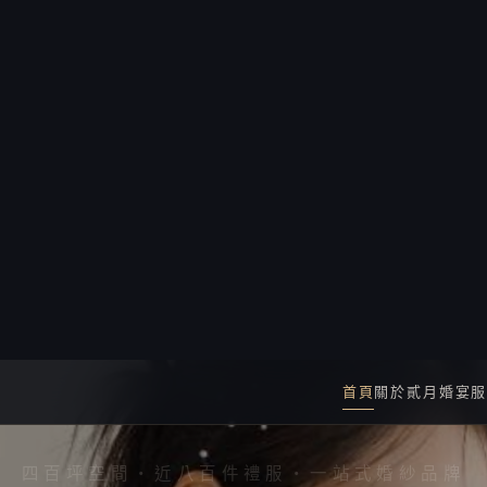
IPEI · ONE-STOP BRIDAL MAI
貳
月
婚