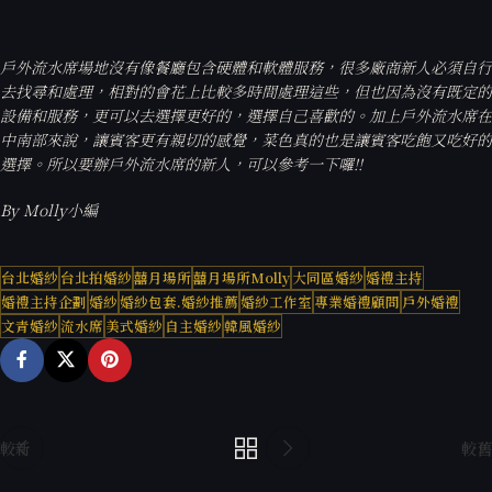
戶外流水席場地沒有像餐廳包含硬體和軟體服務，很多廠商新人必須自行
去找尋和處理，相對的會花上比較多時間處理這些，但也因為沒有既定的
設備和服務，更可以去選擇更好的，選擇自己喜歡的。加上戶外流水席在
中南部來說，讓賓客更有親切的感覺，菜色真的也是讓賓客吃飽又吃好的
選擇。所以要辦戶外流水席的新人，可以參考一下囉!!
By Molly
小編
台北婚紗
台北拍婚紗
囍月場所
囍月場所Molly
大同區婚紗
婚禮主持
婚禮主持企劃
婚紗
婚紗包套.婚紗推薦
婚紗工作室
專業婚禮顧問
戶外婚禮
文青婚紗
流水席
美式婚紗
自主婚紗
韓風婚紗
較新
較舊