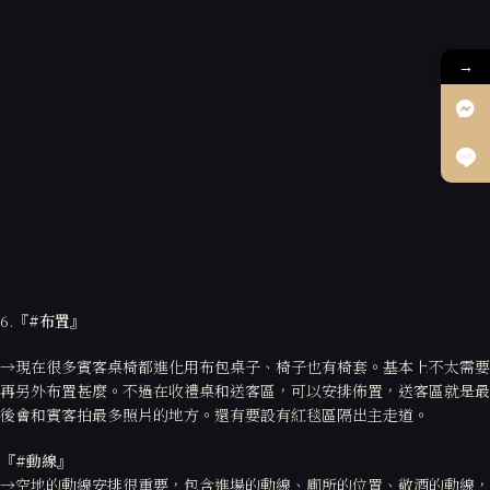
→
6.
『#
布置』
→現在很多賓客桌椅都進化用布包桌子、椅子也有椅套。基本上不太需要
再另外布置甚麼。不過在收禮桌和送客區，可以安排佈置，送客區就是最
後會和賓客拍最多照片的地方。還有要設有紅毯區隔出主走道。
『#
動線』
→空地的動線安排很重要，包含進場的動線、廁所的位置、敬酒的動線，