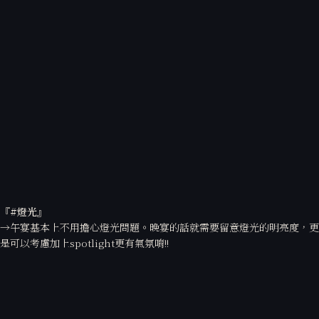
『#
燈光』
→午宴基本上不用擔心燈光問題。晚宴的話就需要留意燈光的明亮度，更
是可以考慮加上spotlight更有氣氛唷!!