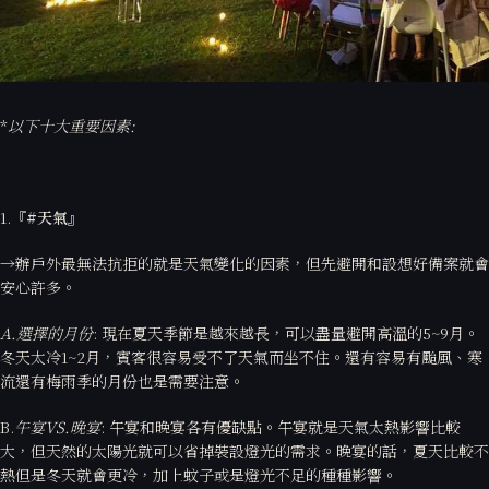
比較少喔!!以及要顧慮的因素做好萬全的準備，就也能擁有高質感的流水
席喔。
*
以下十大重要因素:
1.
『#
天氣』
→辦戶外最無法抗拒的就是天氣變化的因素，但先避開和設想好備案就會
安心許多。
A.
選擇的月份
: 現在夏天季節是越來越長，可以盡量避開高溫的5~9月。
冬天太冷1~2月，賓客很容易受不了天氣而坐不住。還有容易有颱風、寒
流還有梅雨季的月份也是需要注意。
B.
午宴VS.
晚宴
: 午宴和晚宴各有優缺點。午宴就是天氣太熱影響比較
大，但天然的太陽光就可以省掉裝設燈光的需求。晚宴的話，夏天比較不
熱但是冬天就會更冷，加上蚊子或是燈光不足的種種影響。