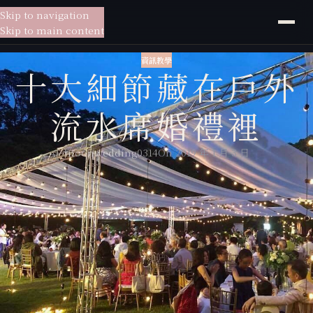
Skip to navigation
貳月
婚紗
Skip to main content
資訊教學
十大細節藏在戶外
流水席婚禮裡
moonwedding0314
On 2019 年 1 月 3 日
辦婚禮的場地很多種形式選擇，不管是選擇在飯店、婚宴會館、海鮮餐廳
或是戶外流水席，場地選擇上有許多小細節都要注意到唷!! 尤其想辦戶外
的新人越來越多，更是因為流水席的菜色賓客都超喜歡。所以想讓大家吃
飽又讓自己擁有美好的婚禮，那就不能不注重以下細節唷!! 主持人Molly
就統整來告訴大家。
首先，要選擇辦戶外流水席的新人要釐清的觀念，桌菜的價錢或許可以比
較低，不過在戶外可能是辦在空地的地方所需要的其他設備花費可能不會