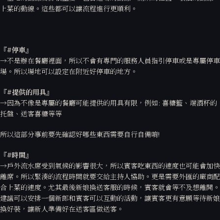
上菜的動線。這些都可以讓流程進行更順利。
『#
停車』
→不是辦在餐廳裡面，所以不會有專門的服務人員指引停車或是專屬停車
場。所以場地可以設定在附近好停車的地方。
『#
提供的用具』
→因為不像是專屬的餐廳可能提供的用具有限，例如: 喜糖籃、端酒杯的
托盤、送客喜糖等等
所以這部分事前要先確認好哪些東西需要自行自備唷!
『#
時間』
→戶外流水席受到氣候的影響很大，所以賓客吃東西的速度也可能會加快
離席。所以緊湊的流程時間就要交給主持人協助。更是需要外匯的廠商配
合上菜的速度。尤其最後新娘換送客服的時候，賓客就會等不及想離開。
建議可以安排一個新郎和賓客可以互動的活動，讓賓客更有意願等待新娘
換好裝，讓新人準備好在送客區做送客。