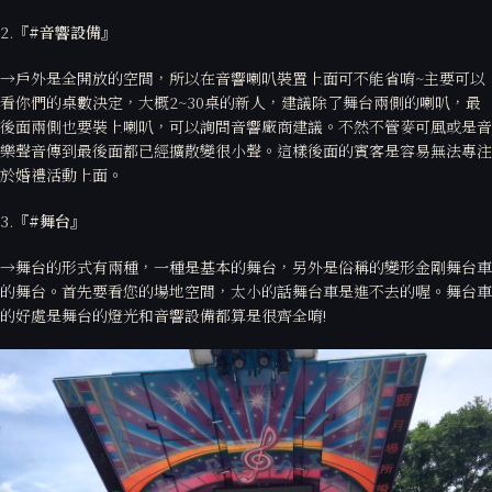
2.
『#
音響設備』
→戶外是全開放的空間，所以在音響喇叭裝置上面可不能省唷~主要可以
看你們的桌數決定，大概2~30桌的新人，建議除了舞台兩側的喇叭，最
後面兩側也要裝上喇叭，可以詢問音響廠商建議。不然不管麥可風或是音
樂聲音傳到最後面都已經擴散變很小聲。這樣後面的賓客是容易無法專注
於婚禮活動上面。
3.
『#
舞台』
→舞台的形式有兩種，一種是基本的舞台，另外是俗稱的變形金剛舞台車
的舞台。首先要看您的場地空間，太小的話舞台車是進不去的喔。舞台車
的好處是舞台的燈光和音響設備都算是很齊全唷!