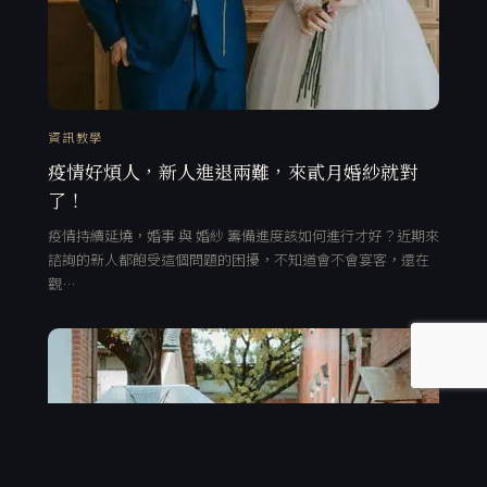
資訊教學
疫情好煩人，新人進退兩難，來貳月婚紗就對
了！
疫情持續延燒，婚事 與 婚紗 籌備進度該如何進行才好？近期來
諮詢的新人都飽受這個問題的困擾，不知道會不會宴客，還在
觀…