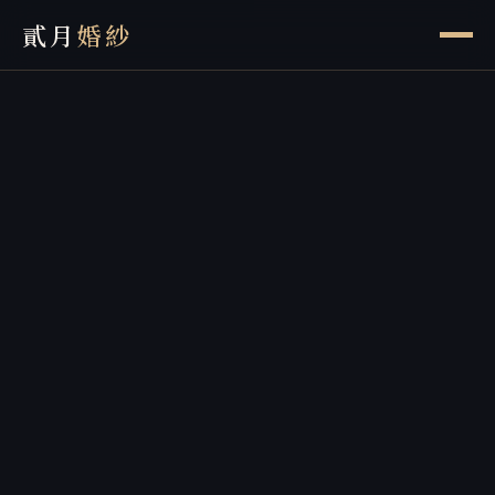
貳月
婚紗