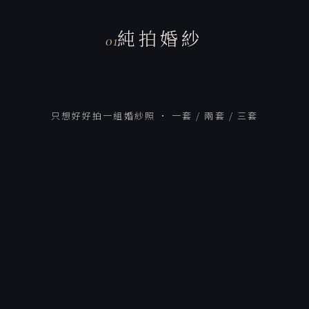
純拍婚紗
01
只想好好拍一組婚紗照 · 一套 / 兩套 / 三套