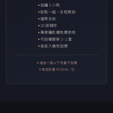
拍攝 3 小時
妝髮一組・全程跟拍
檔案全給
20 張精修
專業攝影棚免費使用
可自備服裝 1–2 套
爸爸入鏡免加價
＊增加一歲以下兒童不加價
＊增加兒童 NT$800／位