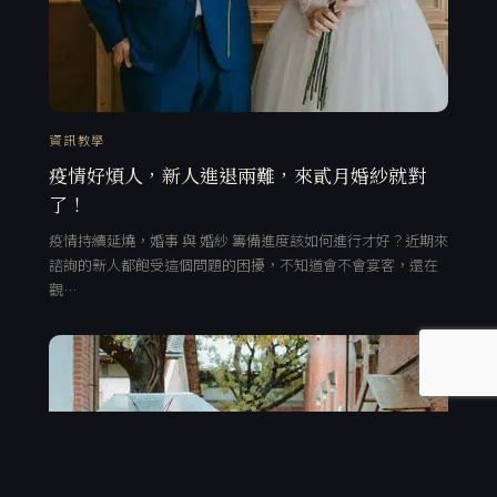
資訊教學
疫情好煩人，新人進退兩難，來貳月婚紗就對
了！
疫情持續延燒，婚事 與 婚紗 籌備進度該如何進行才好？近期來
諮詢的新人都飽受這個問題的困擾，不知道會不會宴客，還在
觀…