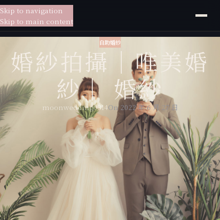
Skip to navigation
貳月
婚紗
Skip to main content
自助婚紗
婚紗拍攝｜唯美婚
紗｜ 婚紗
moonwedding0314
On 2022 年 6 月 27 日
婚紗攝影：貳月婚紗君川
新娘秘書：貳月婚紗米妃
拍攝地點：貳月婚紗攝影棚、赤峰街、新兒童樂園
新人姓名：育瑋＆雯榆