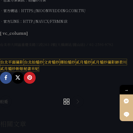
•官方網站：
HTTPS://MOONWEDDING.COM.TW/
•官方LINE：
HTTP://NAV.CX/FTRMN1R
[ vc_column]
台北市大同區重慶北路三段
203-1
號
(
大橋頭站
/
圓山站
) ⁄ 02-2591-9792
台北平面攝影
台北拍婚紗
文青婚紗
棚拍婚紗
貳月婚紗
貳月婚紗攝影師君川
貳月婚紗新娘秘書米妃
→
較新
較舊
相關文章