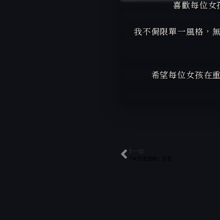
喜歡每位女
我不侷限單一風格，
希望每位女孩在
上一位
『貳月造型師』萱萱