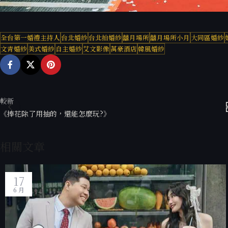
全台第一婚禮主持人
台北婚紗
台北拍婚紗
囍月場所
囍月場所小月
大同區婚紗
文青婚紗
美式婚紗
自主婚紗
艾文影像
萬豪酒店
韓風婚紗
較新
《捧花除了用抽的，還能怎麼玩?》
相關文章
17
6 月