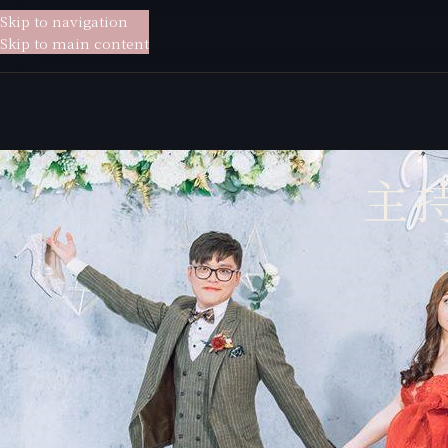
Skip to navigation
貳月
婚紗
Skip to main content
主
這場婚禮距今也好幾個月了,隨著新人分享的照片又一起回味了這一天
與仲貽跟子榕的相處一直都自然的像是很親的朋友,那是一種發自內心底
去描繪她們的愛情跟故事。
開場時,依照兩人與我分享的故事,我說著
那是你們都各自經歷了過去後,更明白了想要的是甚麼,彷彿曾經無解的愛
們都會有個習慣,就是對會對彼此說聲謝謝,但或許其實更感謝的是老天爺
回過頭來帶著膽小的我,當我決定嫁給你,未來的生老病死、好與壞我們
定,決定結婚,決定不在錯過對方的每一個情緒,執子之手與子偕老