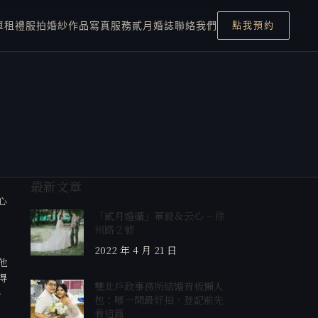
單租禮服
拍婚紗
作品
寫真服務
貳月婚誌
聯絡我們
點我預約
最新文章
心
「貳月婚攝」軍毅＆云心 – 徐
州路２號
2022 年 4 月 21 日
他
得
雙北戶政事務所結婚背板懶人
決
包：哪一間最好拍，登記前先
看這篇