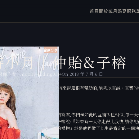
首頁
關於貳月
婚宴服務
企劃分享
持小月｜仲貽&子榕
發佈作者：
moonwedding0314
On 2018 年 7 月 6 日
很喜歡這兩個人的感受。這對主持來說是很有幫助的,能夠以真誠、真實的
情習題,在對方身上找到了完全的答案,你們是如此的互補卻也相似,每一天
讓這樣的他出現在你的生命裡,子榕說:『如果有一天你走得比我快,請你記
都一起攜手面對,迎接每一個未知的禮物』於是他們做了此生最肯定的一個