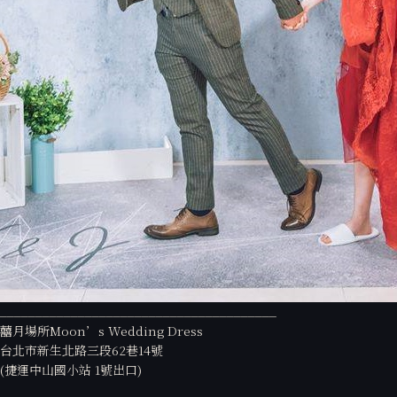
找到了如此契合的人,能夠義無反顧的進入婚姻,不恐懼未知,我想這是需要
也愛著自己的這個選擇。常聽別人說婚姻是一種衝動,但在仲貽跟子榕身
這場婚禮我們就像洗溫泉一樣,有浪漫如畫的證婚承諾、有觸發每個人內
睛,我又再次回味這天,與你們分享
+婚企主持: 『囍月場所』 婚禮主持 / 婚禮規劃林月
+平面攝影: 艾文影像 婚禮 / 婚紗/ 艾文 （Ivan Wan）(照片皆為
+宴客地點: 台北萬豪酒店 Taipei Marriott Hotel
#婚禮主持 #平面攝影 #主持人 #婚禮規劃 #婚禮遊戲
#我要結婚了 #WEDDING #結婚
★線上預約│請洽粉絲頁預約時段
★洽詢專線│0988-108-150
_______________________________________
囍月場所Moon’s Wedding Dress
台北市新生北路三段62巷14號
(捷運中山國小站 1號出口)