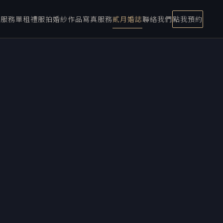
宴服務
單租禮服
拍婚紗
作品
寫真服務
貳月婚誌
聯絡我們
點我預約