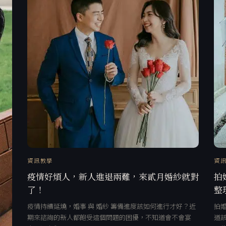
資訊教學
資
疫情好煩人，新人進退兩難，來貳月婚紗就對
拍
了！
整
疫情持續延燒，婚事 與 婚紗 籌備進度該如何進行才好？近
拍
期來諮詢的新人都飽受這個問題的困擾，不知道會不會宴
道