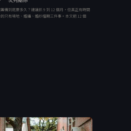
籌備到底要多久？建議抓 9 到 12 個月，但真正有時間
的只有場地、婚攝、婚紗檔期三件事。本文把 12 個
…