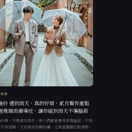
訊教學
婚紗 遇到雨天，真的好煩，貳月幫你重點
理幾個雨備場地，讓你碰到雨天不傷腦筋
婚紗時，只要遇到雨天，新人們都會覺得很傷腦筋，不知
該不該延期，又或是該如期拍攝，尤其當婚期比較趕時，