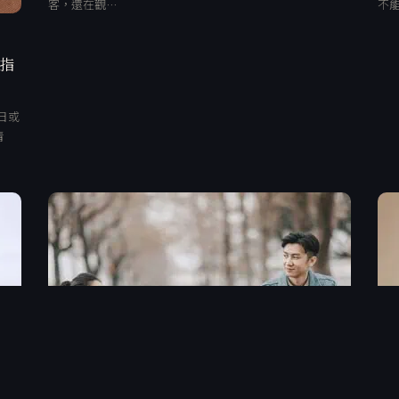
客，還在觀…
不
、指
日或
清