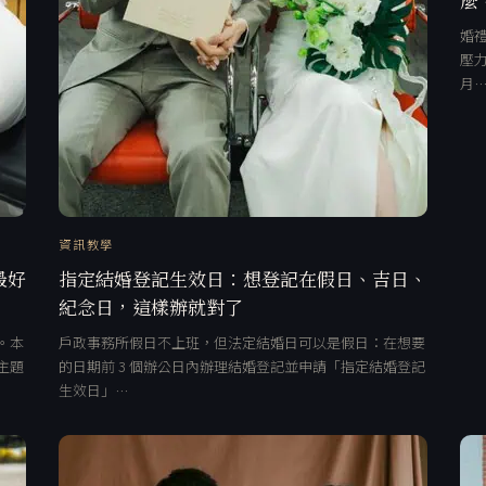
婚禮
壓力
月
資訊教學
最好
指定結婚登記生效日：想登記在假日、吉日、
紀念日，這樣辦就對了
。本
戶政事務所假日不上班，但法定結婚日可以是假日：在想要
主題
的日期前 3 個辦公日內辦理結婚登記並申請「指定結婚登記
生效日」…