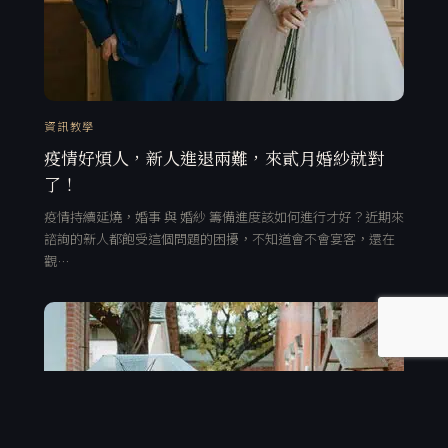
資訊教學
疫情好煩人，新人進退兩難，來貳月婚紗就對
了！
疫情持續延燒，婚事 與 婚紗 籌備進度該如何進行才好？近期來
諮詢的新人都飽受這個問題的困擾，不知道會不會宴客，還在
觀…