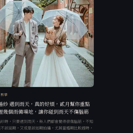
訊教學
婚紗 遇到雨天，真的好煩，貳月幫你重點
理幾個雨備場地，讓你碰到雨天不傷腦筋
婚紗時，只要遇到雨天，新人們都會覺得很傷腦筋，不知
該不該延期，又或是該如期拍攝，尤其當婚期比較趕時，