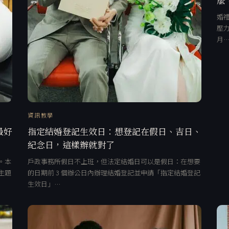
婚禮
壓力
月
資訊教學
最好
指定結婚登記生效日：想登記在假日、吉日、
紀念日，這樣辦就對了
。本
戶政事務所假日不上班，但法定結婚日可以是假日：在想要
主題
的日期前 3 個辦公日內辦理結婚登記並申請「指定結婚登記
生效日」…