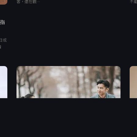
客，還在觀…
不
、指
日或
清