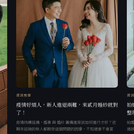
資訊教學
資
疫情好煩人，新人進退兩難，來貳月婚紗就對
拍
了！
整
疫情持續延燒，婚事 與 婚紗 籌備進度該如何進行才好？近
拍
期來諮詢的新人都飽受這個問題的困擾，不知道會不會宴
道