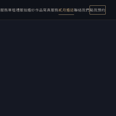
宴服務
單租禮服
拍婚紗
作品
寫真服務
貳月婚誌
聯絡我們
點我預約