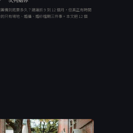
籌備到底要多久？建議抓 9 到 12 個月，但真正有時間
的只有場地、婚攝、婚紗檔期三件事。本文把 12 個
…