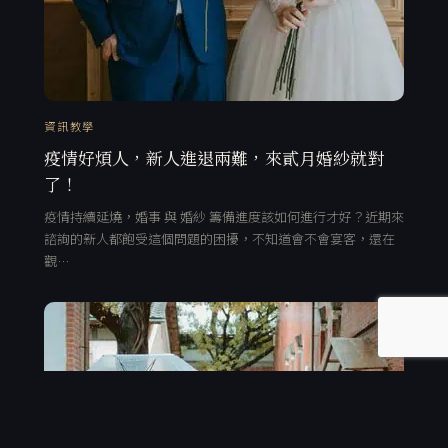
資訊教學
疫情好煩人，新人進退兩難，來貳月婚紗就對
了！
疫情持續延燒，婚事 與 婚紗 籌備進度該如何進行才好？近期來
諮詢的新人都飽受這個問題的困擾，不知道會不會宴客，還在
觀…