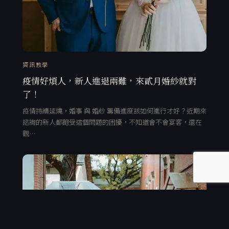
資訊教學
疫情好煩人，新人進退兩難，來貳月婚紗就對
了！
疫情持續延燒，婚事 與 婚紗 籌備進度該如何進行才好？近期來
諮詢的新人都飽受這個問題的困擾，不知道會不會宴客，還在
觀…