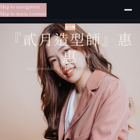
Skip to navigation
貳月
婚紗
Skip to main content
未分類
『貳月造型師』惠
惠
moonwedding0314
On 2020 年 6 月 23 日
妝容以氣質、清新、甜美為主，造型的部分擅長日韓系空氣感線條、抽絲
造型編髮
依照新娘自身的風格延伸出不一樣的造型，除了保有原本的個人特色，也
讓新娘展露出不一樣的魅力
溝通造型前，聆聽新娘的需求
試妝時，仔細觀察新娘的喜好，努力達到新娘所有造型的願望