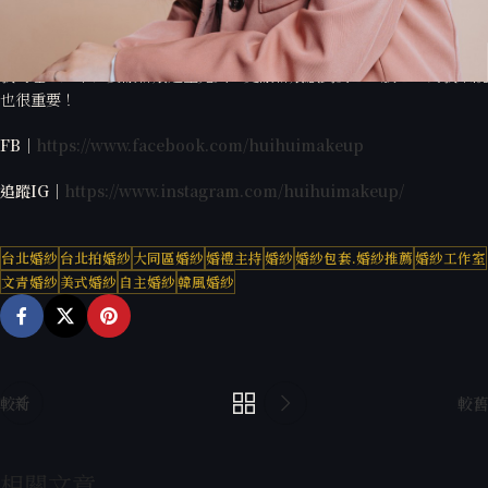
透過細心的提醒與照料，讓新娘除了整體造型外，內心的感受也同時被照
顧到了
我的理念是不僅要讓新娘造型完美，更讓新娘感到安心、放心，對我來說
也很重要！
FB｜
https://www.facebook.com/huihuimakeup
追蹤IG｜
https://www.instagram.com/huihuimakeup/
台北婚紗
台北拍婚紗
大同區婚紗
婚禮主持
婚紗
婚紗包套.婚紗推薦
婚紗工作室
文青婚紗
美式婚紗
自主婚紗
韓風婚紗
較新
較舊
相關文章