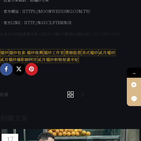
•官方網站：
HTTPS://MOONWEDDING.COM.TW/
•官方LINE：
HTTP://NAV.CX/FTRMN1R
台北市大同區重慶北路三段
203-1
號
(
大橋頭站
/
圓山站
) ⁄ 02-2591-9792
婚紗
婚紗包套.婚紗推薦
婚紗工作室
禮服租借
美式婚紗
貳月婚紗
貳月婚紗攝影師阿甘
貳月婚紗新娘秘書米妃
→
較新
較舊
相關文章
17