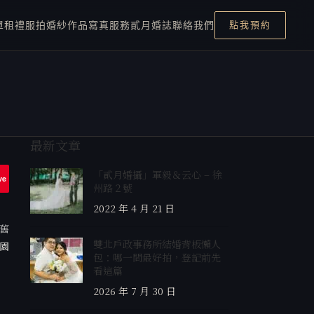
單租禮服
拍婚紗
作品
寫真服務
貳月婚誌
聯絡我們
點我預約
最新文章
「貳月婚攝」軍毅＆云心 – 徐
ve
州路２號
2022 年 4 月 21 日
舊
雙北戶政事務所結婚背板懶人
莊園
包：哪一間最好拍，登記前先
看這篇
2026 年 7 月 30 日