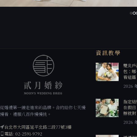
資訊教學
雙北戶
包：哪
看這篇
2026 
指定結
從婚禮第一線走進來的品牌。合約給你七天慢
在假日
辦就對
慢看，禮服八百件慢慢挑。
2026 
台北市大同區延平北路二段77號3樓
電話: 02-2591-9792