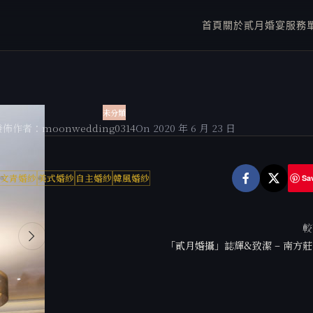
首頁
關於貳月
婚宴服務
未分類
發佈作者：
moonwedding0314
On 2020 年 6 月 23 日
文青婚紗
美式婚紗
自主婚紗
韓風婚紗
Sa
較
「貳月婚攝」誌輝&致潔 – 南方