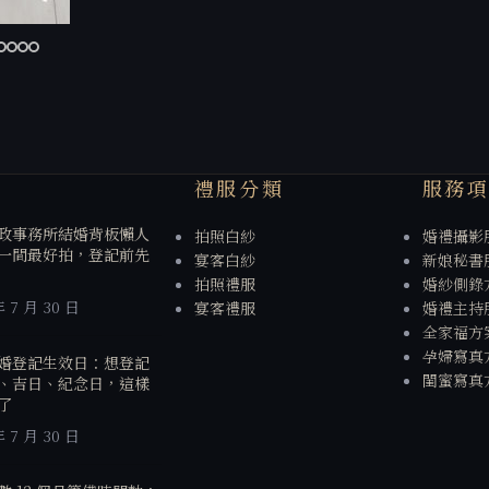
禮服分類
服務
政事務所結婚背板懶人
拍照白紗
婚禮攝影
一間最好拍，登記前先
宴客白紗
新娘秘書
拍照禮服
婚紗側錄
年 7 月 30 日
宴客禮服
婚禮主持
全家福方
孕婦寫真
婚登記生效日：想登記
閨蜜寫真
、吉日、紀念日，這樣
了
年 7 月 30 日