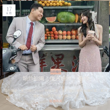
17
6 月
S
自助婚紗
ave
婚紗拍攝｜復古婚紗｜ 婚紗
發佈作者：
moonwedding0314
婚紗攝影：貳月婚紗Peter 新娘秘書：貳月婚紗湘琴 拍攝地點：貳月
攝影棚、 萬華市場、僑中二街
繼續閱讀