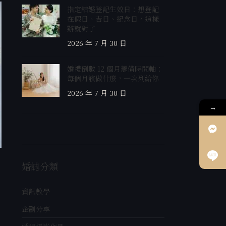
指定結婚登記生效日：想登記
16
在假日、吉日、紀念日，這樣
6 月
辦就對了
2026 年 7 月 30 日
婚禮倒數 12 個月籌備時間軸：
每個月該做什麼，一次列給你
2026 年 7 月 30 日
→
S
自助婚紗
ave
婚紗拍攝｜浪漫婚紗｜ 婚紗
婚誌分類
發佈作者：
moonwedding0314
婚紗攝影：貳月婚紗卡特 新娘秘書：貳月婚紗Connie 拍攝地點：
資訊教學
月攝影棚、 赤峰街、沙崙
繼續閱讀
企劃分享