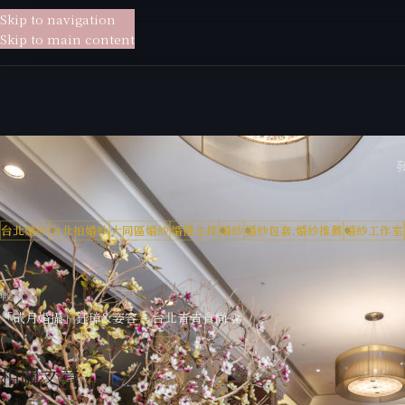
Skip to navigation
貳月
婚紗
Skip to main content
台北婚紗
台北拍婚紗
大同區婚紗
婚禮主持
婚紗
婚紗包套.婚紗推薦
婚紗工作室
較新
「貳月婚攝」鈺璋&姿容 – 台北青青食尚
相關文章