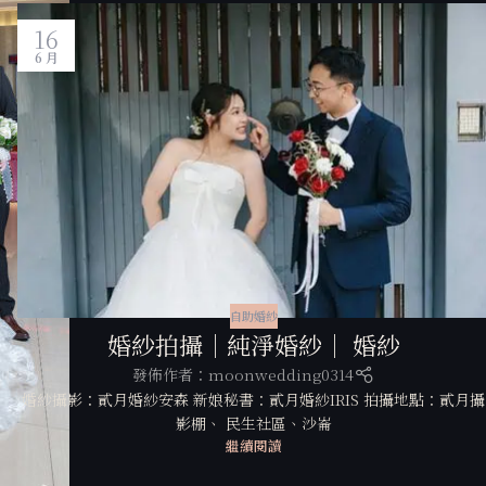
16
6 月
S
自助婚紗
ave
婚紗拍攝｜純淨婚紗｜ 婚紗
發佈作者：
moonwedding0314
婚紗攝影：貳月婚紗安森 新娘秘書：貳月婚紗IRIS 拍攝地點：貳月攝
影棚、 民生社區、沙崙
繼續閱讀