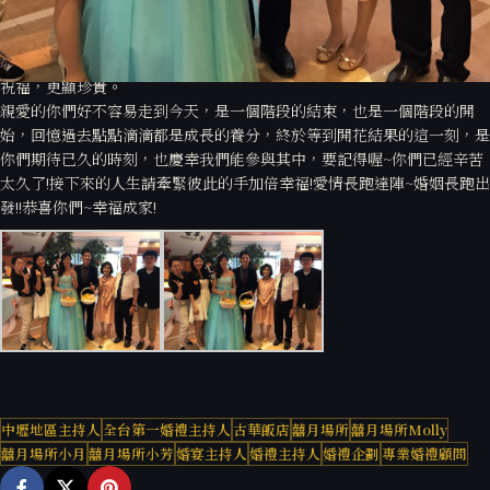
來自業利媽媽擁抱兒子的那刻，有些愛是來自現場親友溫暖的掌聲、有些
愛是來自把祝福默默放在心上的家人，每個人表現愛的方式不同，相同的
是能從中感受到滿滿對業利與子萱真心的祝福，在歷經重重難關後得到的
祝福，更顯珍貴。
親愛的你們好不容易走到今天，是一個階段的結束，也是一個階段的開
始，回憶過去點點滴滴都是成長的養分，終於等到開花結果的這一刻，是
你們期待已久的時刻，也慶幸我們能參與其中，要記得喔~你們已經辛苦
太久了!接下來的人生請牽緊彼此的手加倍幸福!愛情長跑達陣~婚姻長跑出
發!!恭喜你們~幸福成家!
中壢地區主持人
全台第一婚禮主持人
古華飯店
囍月場所
囍月場所Molly
囍月場所小月
囍月場所小芳
婚宴主持人
婚禮主持人
婚禮企劃
專業婚禮顧問