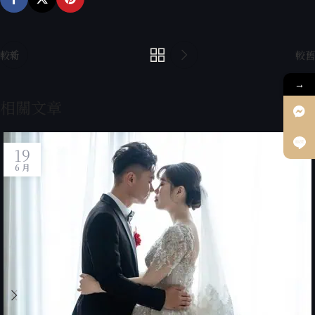
較新
較舊
→
相關文章
19
6 月