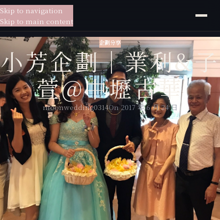
Skip to navigation
貳月
婚紗
Skip to main content
企劃分享
小芳企劃｜業利&子
萱@中壢古華
moonwedding0314
On 2017 年 6 月 24 日
要多少時間才能知道自己遇見對的人，要多少的堅持才能確定自己做了對
的選擇。17年，是一段青春年華、是一段人生時光、是一段愛情終成圓滿
的堅持。
業利和子萱他們相遇在對愛情懵懂又憧憬的時期，各自生活上的平凡在遇
到彼此後有了不一樣的色彩，他們分享生活、分享情緒，在彼此的身上找
到有個能恣意放鬆自己的小天地。因為願意為愛勇敢，即使遇到反對聲浪
來襲，他們也能用盡全力緊牽著手，奮力抵擋。也許多繞了遠路、也許比
別人辛苦，只為交換多一點的幸福。回頭看看以往的不安與徬徨，一路走
來一起學習一起成長，慶幸他們的堅持完整了這段愛情。
這場婚禮，放進了很多愛，有些愛是來自子萱爸媽交手的那刻、有些愛是