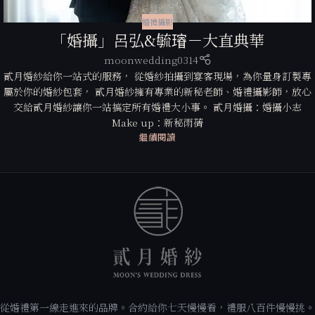
婚禮攝影
「婚攝」呂弘&毓𤩷－大直典華
moonwedding0314
貳月婚紗給你一站式的服務， 從婚紗拍攝到宴客現場，為你量身訂製專
屬於你的婚紗包套， 貳月婚紗擁有專業的新秘老師、婚禮攝影師，放心
交給貳月婚紗讓你一站搞定所有婚禮大小事。 貳月婚攝：婚攝小志
Make up：新秘雨蒨
繼續閱讀
從婚禮第一線走進來的品牌。合約給你七天慢慢看，禮服八百件慢慢挑。