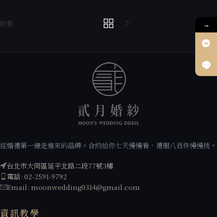
較新
較舊
→
從婚禮第一線走進來的品牌。合約給你七天慢慢看，禮服八百件慢慢挑。
台北市大同區延平北路二段77號3樓
電話: 02-2591-9792
Email: moonwedding0314@gmail.com
資訊教學