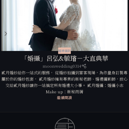
婚禮攝影
「婚攝」呂弘&毓𤩷－大直典華
moonwedding0314
貳月婚紗給你一站式的服務， 從婚紗拍攝到宴客現場，為你量身訂製專
屬於你的婚紗包套， 貳月婚紗擁有專業的新秘老師、婚禮攝影師，放心
交給貳月婚紗讓你一站搞定所有婚禮大小事。 貳月婚攝：婚攝小志
Make up：新秘雨蒨
繼續閱讀