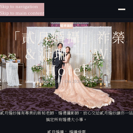
Skip to navigation
貳月
婚紗
Skip to main content
婚禮攝影
「貳月婚攝」祚榮
＆沂珊 － W
Hotel
moonwedding0314
On 2020 年 10 月 13 日
貳月婚紗給你一站式的服務，
從婚紗拍攝到宴客現場，為你量身訂製專屬於你的婚紗包套，
貳月婚紗擁有專業的新秘老師、婚禮攝影師，放心交給貳月婚紗讓你一站
搞定所有婚禮大小事。
貳月婚攝： 婚攝舜哥