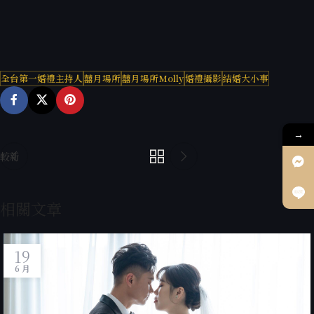
全台第一婚禮主持人
囍月場所
囍月場所Molly
婚禮攝影
結婚大小事
→
較新
較舊
相關文章
19
6 月