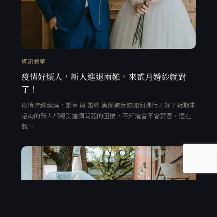
資訊教學
疫情好煩人，新人進退兩難，來貳月婚紗就對
了！
疫情持續延燒，婚事 與 婚紗 籌備進度該如何進行才好？近期來
諮詢的新人都飽受這個問題的困擾，不知道會不會宴客，還在
觀…