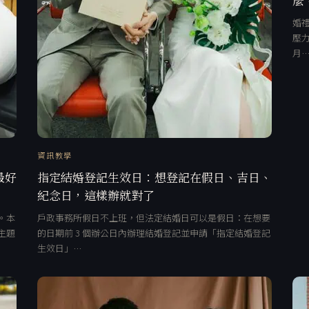
婚禮
壓力
月
資訊教學
最好
指定結婚登記生效日：想登記在假日、吉日、
紀念日，這樣辦就對了
。本
戶政事務所假日不上班，但法定結婚日可以是假日：在想要
主題
的日期前 3 個辦公日內辦理結婚登記並申請「指定結婚登記
生效日」…