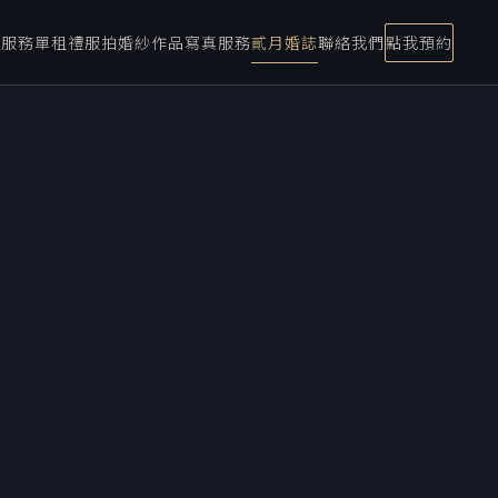
宴服務
單租禮服
拍婚紗
作品
寫真服務
貳月婚誌
聯絡我們
點我預約