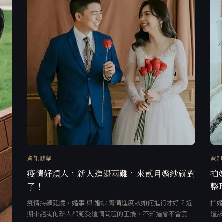
資訊教學
資
疫情好煩人，新人進退兩難，來貳月婚紗就對
拍
了！
整
疫情持續延燒，婚事 與 婚紗 籌備進度該如何進行才好？近
拍
期來諮詢的新人都飽受這個問題的困擾，不知道會不會宴
道