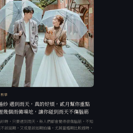
訊教學
婚紗 遇到雨天，真的好煩，貳月幫你重點
理幾個雨備場地，讓你碰到雨天不傷腦筋
婚紗時，只要遇到雨天，新人們都會覺得很傷腦筋，不知
該不該延期，又或是該如期拍攝，尤其當婚期比較趕時，