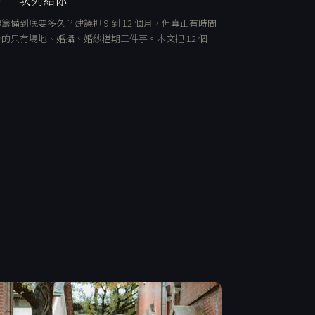
籌備到底要多久？建議抓 9 到 12 個月，但真正有時間
的只有場地、婚攝、婚紗檔期三件事。本文把 12 個
…