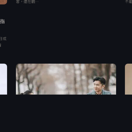
客，還在觀…
不
、指
日或
清