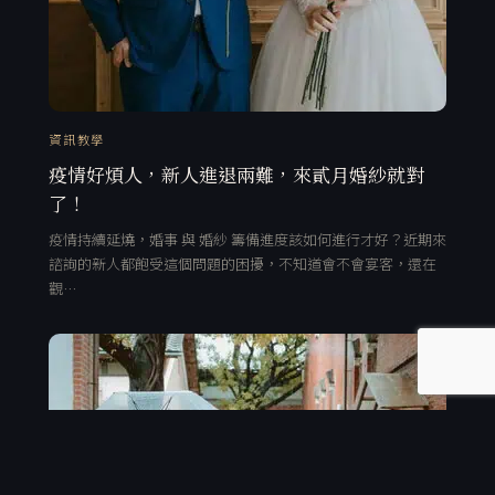
資訊教學
疫情好煩人，新人進退兩難，來貳月婚紗就對
了！
疫情持續延燒，婚事 與 婚紗 籌備進度該如何進行才好？近期來
諮詢的新人都飽受這個問題的困擾，不知道會不會宴客，還在
觀…