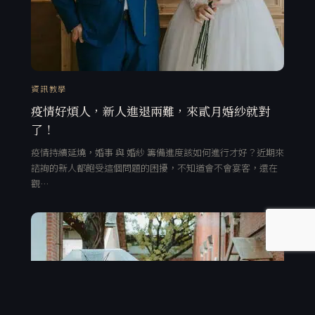
資訊教學
疫情好煩人，新人進退兩難，來貳月婚紗就對
了！
疫情持續延燒，婚事 與 婚紗 籌備進度該如何進行才好？近期來
諮詢的新人都飽受這個問題的困擾，不知道會不會宴客，還在
觀…