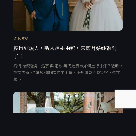
資訊教學
疫情好煩人，新人進退兩難，來貳月婚紗就對
了！
疫情持續延燒，婚事 與 婚紗 籌備進度該如何進行才好？近期來
諮詢的新人都飽受這個問題的困擾，不知道會不會宴客，還在
觀…