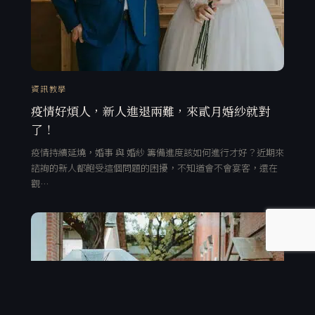
資訊教學
疫情好煩人，新人進退兩難，來貳月婚紗就對
了！
疫情持續延燒，婚事 與 婚紗 籌備進度該如何進行才好？近期來
諮詢的新人都飽受這個問題的困擾，不知道會不會宴客，還在
觀…