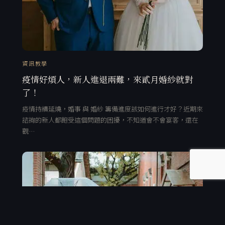
資訊教學
疫情好煩人，新人進退兩難，來貳月婚紗就對
了！
疫情持續延燒，婚事 與 婚紗 籌備進度該如何進行才好？近期來
諮詢的新人都飽受這個問題的困擾，不知道會不會宴客，還在
觀…