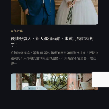
資訊教學
疫情好煩人，新人進退兩難，來貳月婚紗就對
了！
疫情持續延燒，婚事 與 婚紗 籌備進度該如何進行才好？近期來
諮詢的新人都飽受這個問題的困擾，不知道會不會宴客，還在
觀…