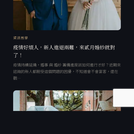
資訊教學
疫情好煩人，新人進退兩難，來貳月婚紗就對
了！
疫情持續延燒，婚事 與 婚紗 籌備進度該如何進行才好？近期來
諮詢的新人都飽受這個問題的困擾，不知道會不會宴客，還在
觀…