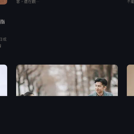
客，還在觀…
不
、指
日或
清