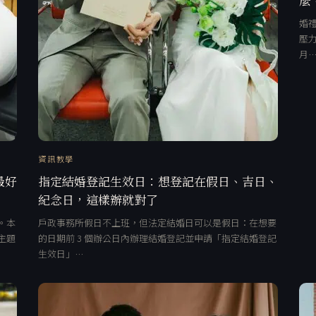
婚禮
壓力
月
資訊教學
最好
指定結婚登記生效日：想登記在假日、吉日、
紀念日，這樣辦就對了
。本
戶政事務所假日不上班，但法定結婚日可以是假日：在想要
主題
的日期前 3 個辦公日內辦理結婚登記並申請「指定結婚登記
生效日」…