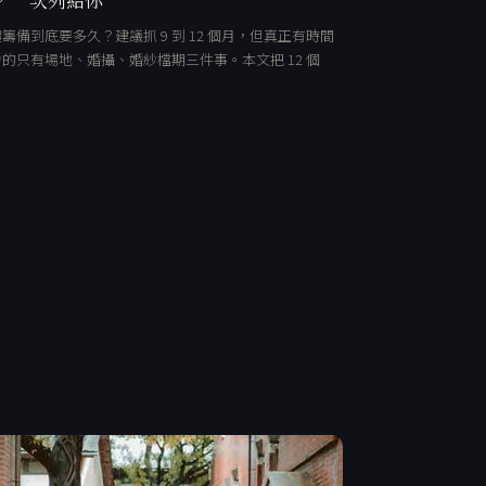
籌備到底要多久？建議抓 9 到 12 個月，但真正有時間
的只有場地、婚攝、婚紗檔期三件事。本文把 12 個
…