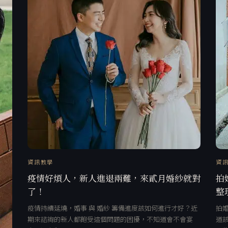
資訊教學
資
疫情好煩人，新人進退兩難，來貳月婚紗就對
拍
了！
整
疫情持續延燒，婚事 與 婚紗 籌備進度該如何進行才好？近
拍
期來諮詢的新人都飽受這個問題的困擾，不知道會不會宴
道