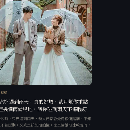
訊教學
婚紗 遇到雨天，真的好煩，貳月幫你重點
理幾個雨備場地，讓你碰到雨天不傷腦筋
婚紗時，只要遇到雨天，新人們都會覺得很傷腦筋，不知
該不該延期，又或是該如期拍攝，尤其當婚期比較趕時，