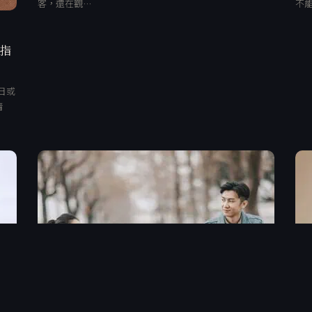
客，還在觀…
不
、指
日或
清