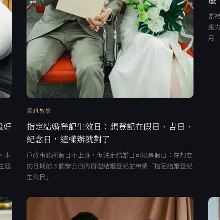
婚禮
壓力
月
資訊教學
最好
指定結婚登記生效日：想登記在假日、吉日、
紀念日，這樣辦就對了
。本
戶政事務所假日不上班，但法定結婚日可以是假日：在想要
主題
的日期前 3 個辦公日內辦理結婚登記並申請「指定結婚登記
生效日」…