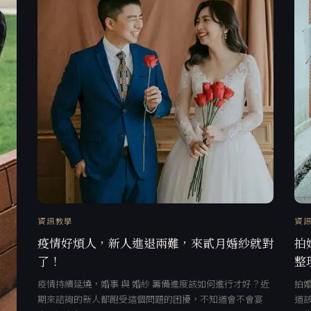
資訊教學
資
疫情好煩人，新人進退兩難，來貳月婚紗就對
拍
了！
整
疫情持續延燒，婚事 與 婚紗 籌備進度該如何進行才好？近
拍
期來諮詢的新人都飽受這個問題的困擾，不知道會不會宴
道