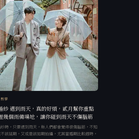
訊教學
婚紗 遇到雨天，真的好煩，貳月幫你重點
理幾個雨備場地，讓你碰到雨天不傷腦筋
婚紗時，只要遇到雨天，新人們都會覺得很傷腦筋，不知
該不該延期，又或是該如期拍攝，尤其當婚期比較趕時，