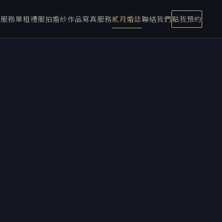
宴服務
單租禮服
拍婚紗
作品
寫真服務
貳月婚誌
聯絡我們
點我預約