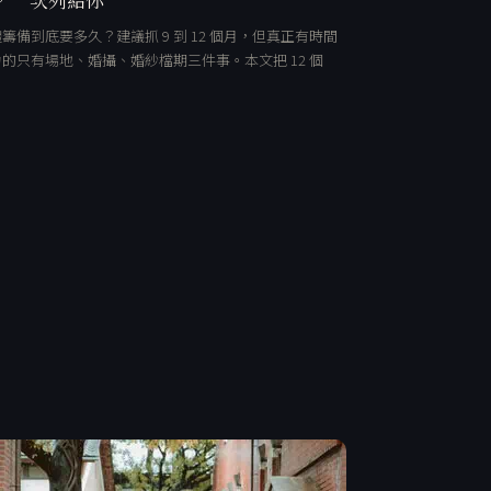
籌備到底要多久？建議抓 9 到 12 個月，但真正有時間
的只有場地、婚攝、婚紗檔期三件事。本文把 12 個
…