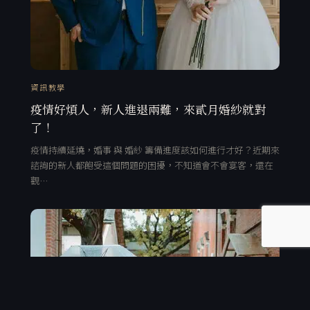
資訊教學
疫情好煩人，新人進退兩難，來貳月婚紗就對
了！
疫情持續延燒，婚事 與 婚紗 籌備進度該如何進行才好？近期來
諮詢的新人都飽受這個問題的困擾，不知道會不會宴客，還在
觀…