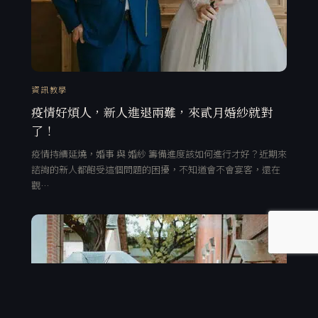
資訊教學
疫情好煩人，新人進退兩難，來貳月婚紗就對
了！
疫情持續延燒，婚事 與 婚紗 籌備進度該如何進行才好？近期來
諮詢的新人都飽受這個問題的困擾，不知道會不會宴客，還在
觀…