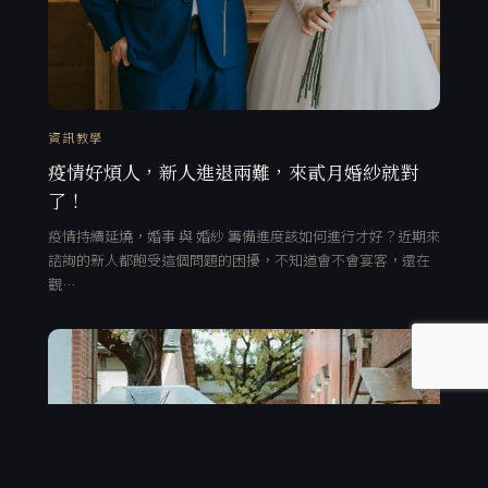
資訊教學
疫情好煩人，新人進退兩難，來貳月婚紗就對
了！
疫情持續延燒，婚事 與 婚紗 籌備進度該如何進行才好？近期來
諮詢的新人都飽受這個問題的困擾，不知道會不會宴客，還在
觀…