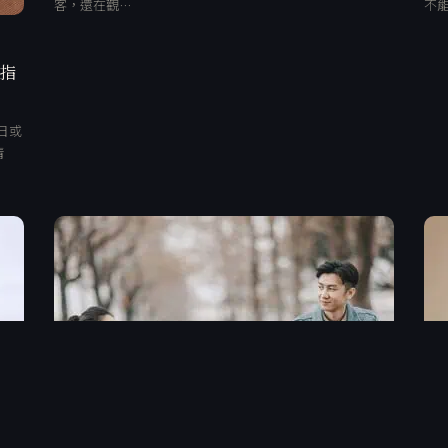
客，還在觀…
不
、指
日或
清