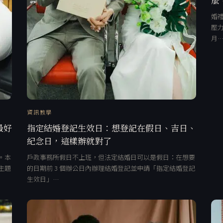
婚禮
壓力
月
資訊教學
最好
指定結婚登記生效日：想登記在假日、吉日、
紀念日，這樣辦就對了
。本
戶政事務所假日不上班，但法定結婚日可以是假日：在想要
主題
的日期前 3 個辦公日內辦理結婚登記並申請「指定結婚登記
生效日」…