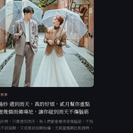
訊教學
婚紗 遇到雨天，真的好煩，貳月幫你重點
理幾個雨備場地，讓你碰到雨天不傷腦筋
婚紗時，只要遇到雨天，新人們都會覺得很傷腦筋，不知
該不該延期，又或是該如期拍攝，尤其當婚期比較趕時，