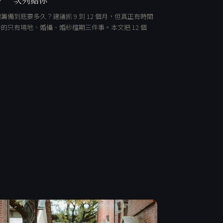
籌備到底要多久？建議抓 9 到 12 個月，但真正有時間
的只有場地、婚攝、婚紗檔期三件事。本文把 12 個
…