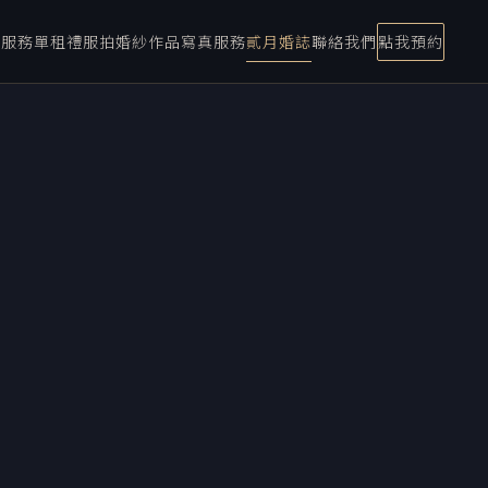
宴服務
單租禮服
拍婚紗
作品
寫真服務
貳月婚誌
聯絡我們
點我預約