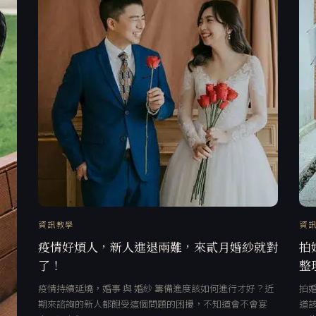
資訊教學
資
疫情好煩人，新人進退兩難，來貳月婚紗就對
拍
了！
整
疫情持續延燒，婚事 與 婚紗 籌備進度該如何進行才好？近
拍
期來諮詢的新人都飽受這個問題的困擾，不知道會不會宴
道