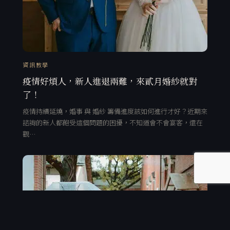
資訊教學
疫情好煩人，新人進退兩難，來貳月婚紗就對
了！
疫情持續延燒，婚事 與 婚紗 籌備進度該如何進行才好？近期來
諮詢的新人都飽受這個問題的困擾，不知道會不會宴客，還在
觀…