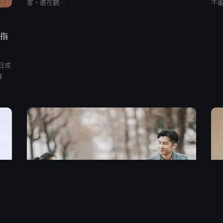
客，還在觀…
不
、指
日或
清