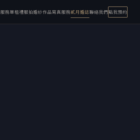
宴服務
單租禮服
拍婚紗
作品
寫真服務
貳月婚誌
聯絡我們
點我預約