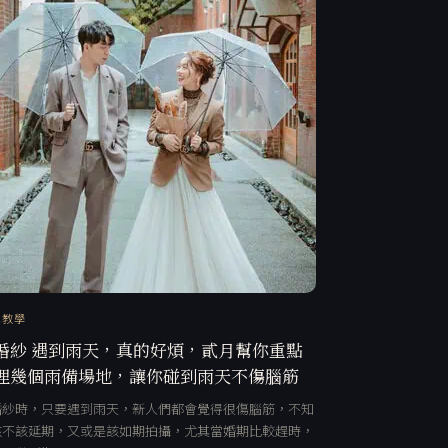
訊教學
婚紗 遇到雨天，真的好煩，貳月幫你重點
理幾個雨備場地，讓你碰到雨天不傷腦筋
婚紗時，只要遇到雨天，新人們都會覺得很傷腦筋，不知
該不該延期，又或是該如期拍攝，尤其當婚期比較趕時，