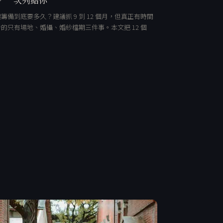
籌備到底要多久？建議抓 9 到 12 個月，但真正有時間
的只有場地、婚攝、婚紗檔期三件事。本文把 12 個
…