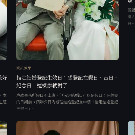
婚禮
壓力
月
資訊教學
最好
指定結婚登記生效日：想登記在假日、吉日、
紀念日，這樣辦就對了
。本
戶政事務所假日不上班，但法定結婚日可以是假日：在想要
主題
的日期前 3 個辦公日內辦理結婚登記並申請「指定結婚登記
生效日」…