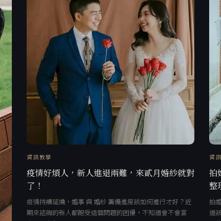
資訊教學
資
疫情好煩人，新人進退兩難，來貳月婚紗就對
拍
了！
整
疫情持續延燒，婚事 與 婚紗 籌備進度該如何進行才好？近
拍
期來諮詢的新人都飽受這個問題的困擾，不知道會不會宴
道