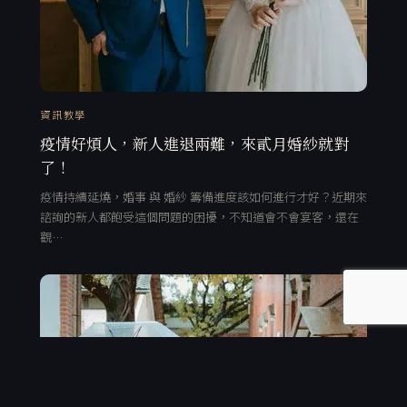
資訊教學
疫情好煩人，新人進退兩難，來貳月婚紗就對
了！
疫情持續延燒，婚事 與 婚紗 籌備進度該如何進行才好？近期來
諮詢的新人都飽受這個問題的困擾，不知道會不會宴客，還在
觀…