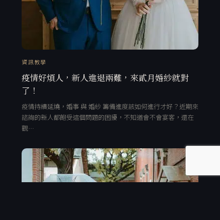
資訊教學
疫情好煩人，新人進退兩難，來貳月婚紗就對
了！
疫情持續延燒，婚事 與 婚紗 籌備進度該如何進行才好？近期來
諮詢的新人都飽受這個問題的困擾，不知道會不會宴客，還在
觀…