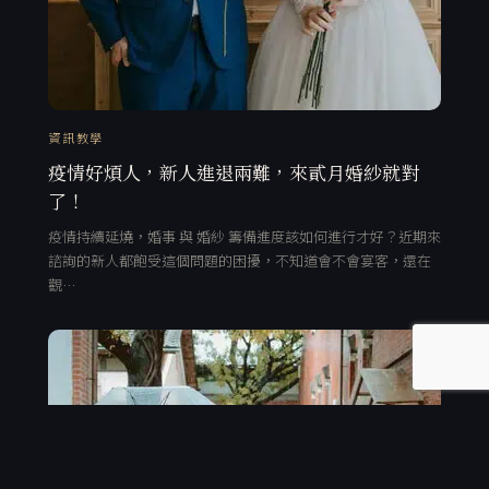
資訊教學
疫情好煩人，新人進退兩難，來貳月婚紗就對
了！
疫情持續延燒，婚事 與 婚紗 籌備進度該如何進行才好？近期來
諮詢的新人都飽受這個問題的困擾，不知道會不會宴客，還在
觀…