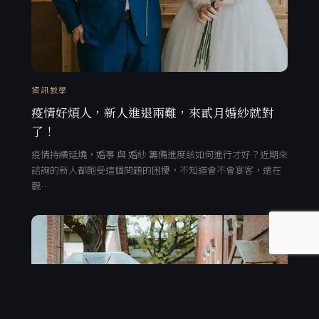
資訊教學
疫情好煩人，新人進退兩難，來貳月婚紗就對
了！
疫情持續延燒，婚事 與 婚紗 籌備進度該如何進行才好？近期來
諮詢的新人都飽受這個問題的困擾，不知道會不會宴客，還在
觀…