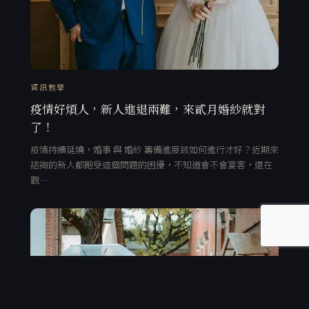
資訊教學
疫情好煩人，新人進退兩難，來貳月婚紗就對
了！
疫情持續延燒，婚事 與 婚紗 籌備進度該如何進行才好？近期來
諮詢的新人都飽受這個問題的困擾，不知道會不會宴客，還在
觀…