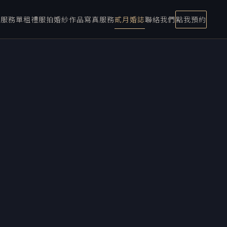
宴服務
單租禮服
拍婚紗
作品
寫真服務
貳月婚誌
聯絡我們
點我預約