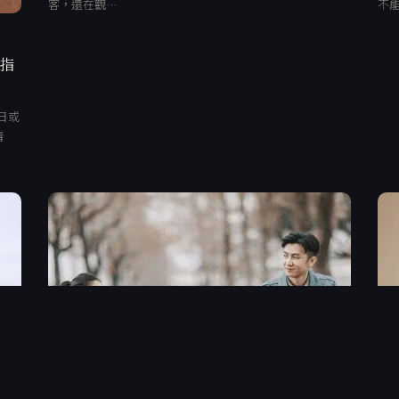
客，還在觀…
不
、指
日或
清