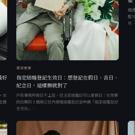
婚禮
壓力
月
資訊教學
最好
指定結婚登記生效日：想登記在假日、吉日、
紀念日，這樣辦就對了
。本
戶政事務所假日不上班，但法定結婚日可以是假日：在想要
主題
的日期前 3 個辦公日內辦理結婚登記並申請「指定結婚登記
生效日」…