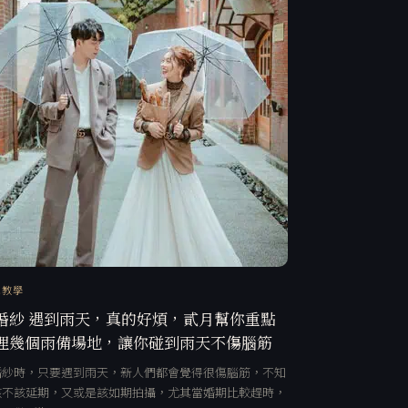
訊教學
婚紗 遇到雨天，真的好煩，貳月幫你重點
理幾個雨備場地，讓你碰到雨天不傷腦筋
婚紗時，只要遇到雨天，新人們都會覺得很傷腦筋，不知
該不該延期，又或是該如期拍攝，尤其當婚期比較趕時，