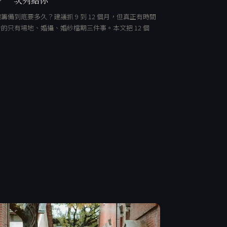
籌備到底要多久？建議抓 9 到 12 個月，但真正有時間
的只有場地、婚攝、婚紗檔期三件事。本文把 12 個
…