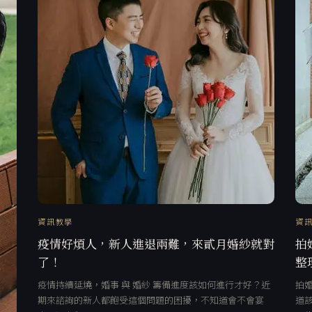
資訊教學
資
疫情好煩人，新人進退兩難，來貳月婚紗就對
拍
了！
整
疫情持續延燒，婚事 與 婚紗 籌備進度該如何進行才好？近
拍
期來諮詢的新人都飽受這個問題的困擾，不知道會不會宴
道